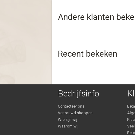
Andere klanten bek
Recent bekeken
Bedrijfsinfo
Kl
Contacteer ons
Bet
Vertrouwd shoppen
Alg
Wie zijn wij
Klac
Waarom wij
Veel
Reto