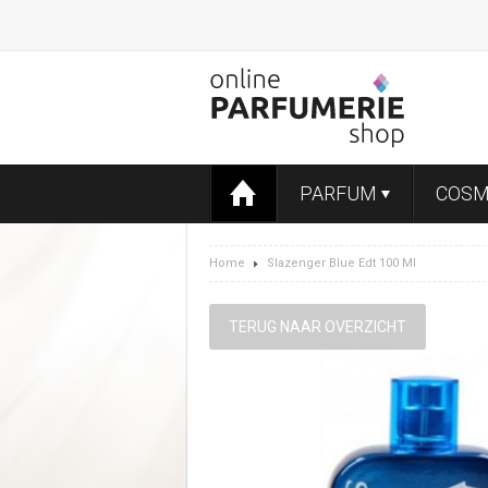
PARFUM
COSM
Home
Slazenger Blue Edt 100 Ml
TERUG NAAR OVERZICHT