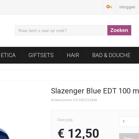
Inloggen
ETICA
GIFTSETS
HAIR
BAD & DOUCHE
Slazenger Blue EDT 100 ml
Artikelnummer 5013692226448
Onze prijs:
1
€ 12,50