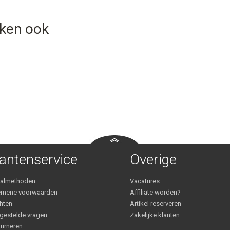
eken ook
antenservice
Overige
aalmethoden
Vacatures
emene voorwaarden
Affiliate worden?
hten
Artikel reserveren
gestelde vragen
Zakelijke klanten
urneren