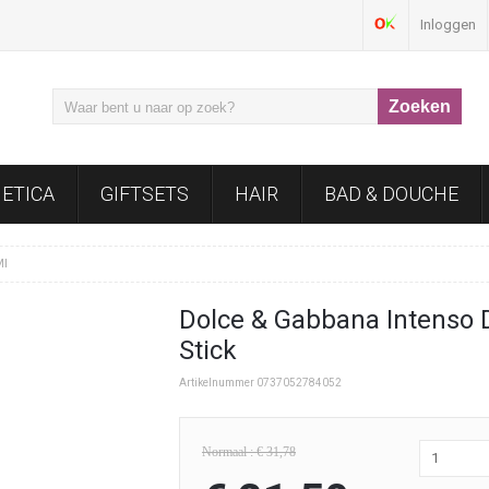
Inloggen
ETICA
GIFTSETS
HAIR
BAD & DOUCHE
Ml
Dolce & Gabbana Intenso D
Stick
Artikelnummer 0737052784052
Normaal : € 31,78
1