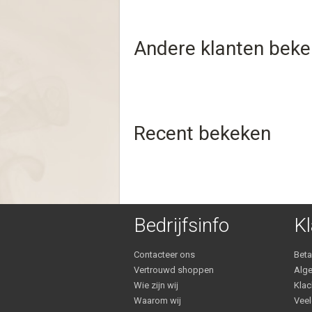
Andere klanten bek
Recent bekeken
Bedrijfsinfo
Kl
Contacteer ons
Bet
Vertrouwd shoppen
Alg
Wie zijn wij
Klac
Waarom wij
Veel