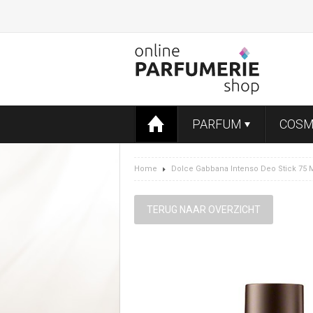
PARFUM
COSM
Home
Dolce Gabbana Intenso Deo Stick 75 
TERUG NAAR OVERZICHT