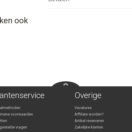
eken ook
antenservice
Overige
aalmethoden
Vacatures
emene voorwaarden
Affiliate worden?
hten
Artikel reserveren
gestelde vragen
Zakelijke klanten