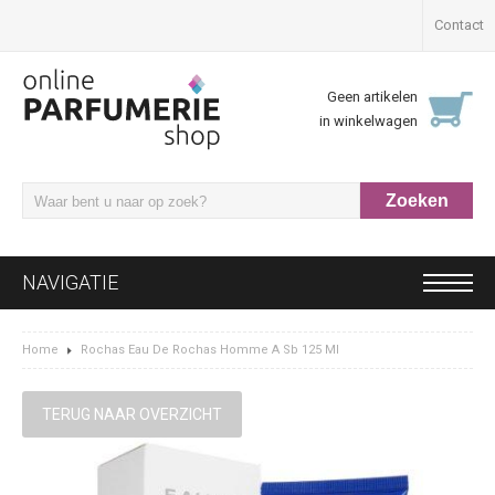
Contact
Geen artikelen
in winkelwagen
NAVIGATIE
Home
Rochas Eau De Rochas Homme A Sb 125 Ml
TERUG NAAR OVERZICHT