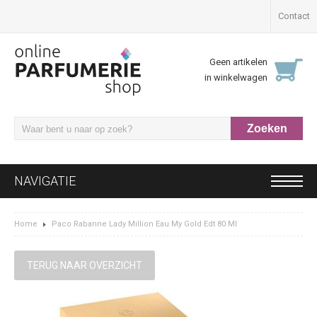
Contact
Geen artikelen
in winkelwagen
NAVIGATIE
Home
Paco Rabanne Lady Million Eau My Gold Edt 80 Ml
TERUG NAAR OVERZICHT