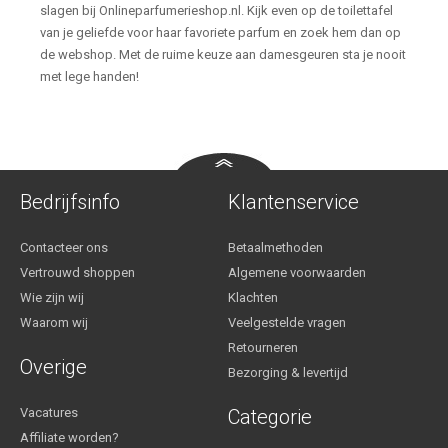
slagen bij Onlineparfumerieshop.nl. Kijk even op de toilettafel
van je geliefde voor haar favoriete parfum en zoek hem dan op
de webshop. Met de ruime keuze aan damesgeuren sta je nooit
met lege handen!
Bedrijfsinfo
Klantenservice
Contacteer ons
Betaalmethoden
Vertrouwd shoppen
Algemene voorwaarden
Wie zijn wij
Klachten
Waarom wij
Veelgestelde vragen
Retourneren
Overige
Bezorging & levertijd
Vacatures
Categorie
Affiliate worden?