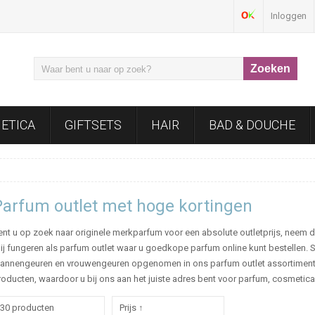
Inloggen
ETICA
GIFTSETS
HAIR
BAD & DOUCHE
Parfum outlet met hoge kortingen
ent u op zoek naar originele merkparfum voor een absolute outletprijs, neem d
ij fungeren als parfum outlet waar u goedkope parfum online kunt bestellen. S
annengeuren en vrouwengeuren opgenomen in ons parfum outlet assortiment. 
roducten, waardoor u bij ons aan het juiste adres bent voor parfum, cosmetic
30 producten
Prijs ↑