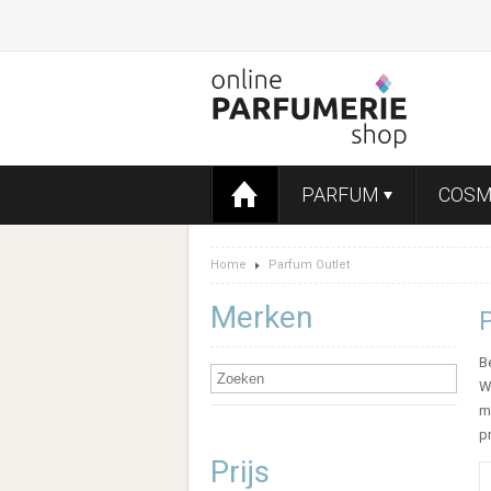
PARFUM
COSM
Home
Parfum Outlet
Merken
B
W
m
p
Prijs