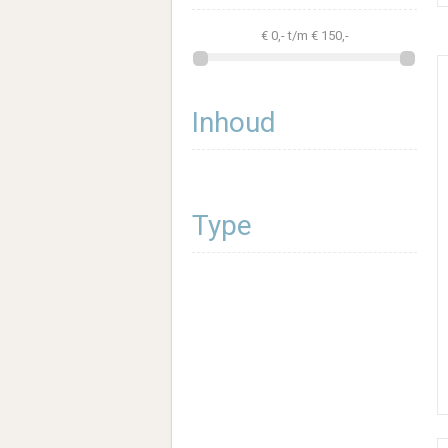
€
0
,- t/m €
150
,-
Inhoud
Type