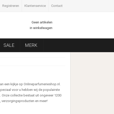
Registreren
Klantenservice
Contact
Geen artikelen
in winkelwagen
SALE
MERK
an een kijkje op Onlineparfumerieshop.nl.
peciaal voor u hebben wij de populairste
Onze collectie bestaat uit ongeveer 1200
a, verzorgingsproducten en meer!