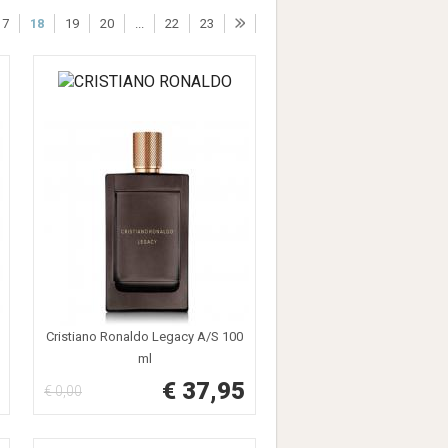
17
18
19
20
...
22
23
Cristiano Ronaldo Legacy A/S 100
ml
€ 37,95
€ 0,00