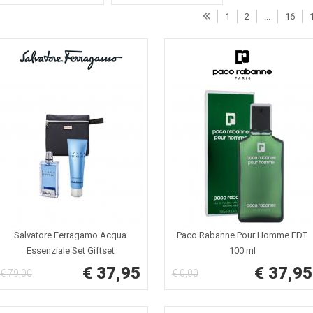
1
2
...
16
Salvatore Ferragamo Acqua
Paco Rabanne Pour Homme EDT
Essenziale Set Giftset
100 ml
1x100/1x150ml
€ 37,95
€ 37,95
€ 79,00
€ 0,00