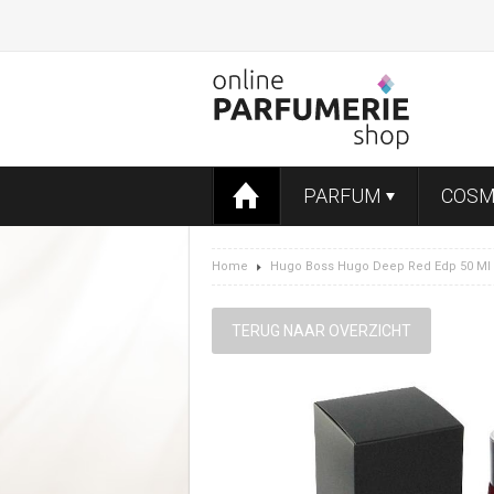
PARFUM
COSM
Home
Hugo Boss Hugo Deep Red Edp 50 Ml
TERUG NAAR OVERZICHT