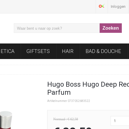
Inloggen
ETICA
GIFTSETS
HAIR
BAD & DOUCHE
Hugo Boss Hugo Deep Red
Parfum
Artikelnummer 0737052683522
Normaal : € 62,58
1