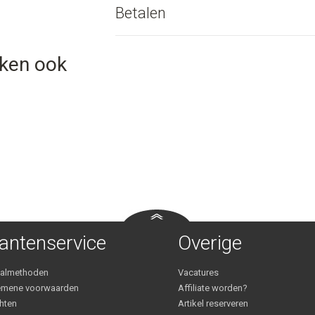
Betalen
eken ook
antenservice
Overige
aalmethoden
Vacatures
emene voorwaarden
Affiliate worden?
hten
Artikel reserveren