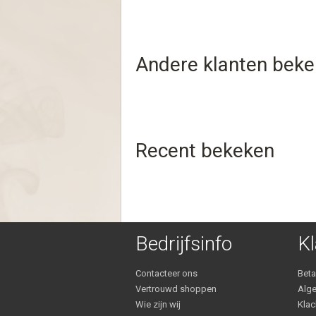
Andere klanten bek
Recent bekeken
Bedrijfsinfo
Kl
Contacteer ons
Bet
Vertrouwd shoppen
Alg
Wie zijn wij
Klac