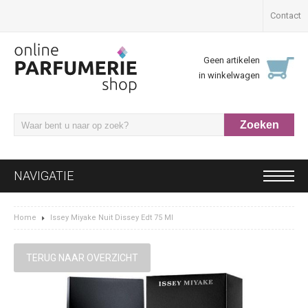
Contact
Geen artikelen
in winkelwagen
NAVIGATIE
Home
Issey Miyake Nuit Dissey Edt 75 Ml
TERUG NAAR OVERZICHT