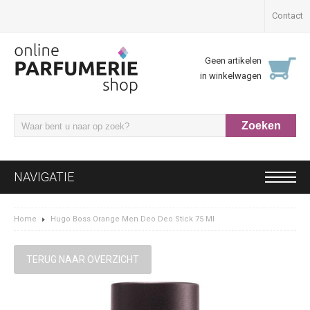
Contact
Geen artikelen
in winkelwagen
NAVIGATIE
Home
Hugo Boss Orange Men Deo Deo Stick 75 Ml
TERUG NAAR OVERZICHT