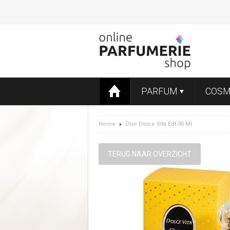
PARFUM
COSM
Home
Dior Dolce Vita Edt 30 Ml
TERUG NAAR OVERZICHT