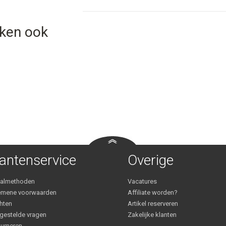
eken ook
antenservice
Overige
aalmethoden
Vacatures
emene voorwaarden
Affiliate worden?
hten
Artikel reserveren
gestelde vragen
Zakelijke klanten
urneren