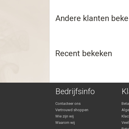
Andere klanten bek
Recent bekeken
Bedrijfsinfo
Kl
Contacteer ons
Bet
Vertrouwd shoppen
Alg
Wie zijn wij
Klac
Waarom wij
Veel
Reto