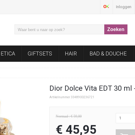
Inloggen
ETICA
GIFTSETS
HAIR
BAD & DOUCHE
Dior Dolce Vita EDT 30 ml 
Artikelnummer 3348900236721
Normaal : € 59,00
1
€ 45,95