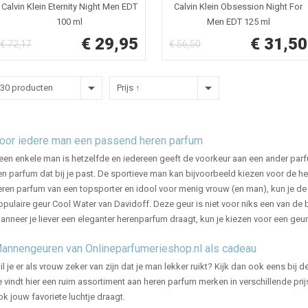
Calvin Klein Eternity Night Men EDT
Calvin Klein Obsession Night For
100 ml
Men EDT 125 ml
€ 29,95
€ 31,50
€ 72,17
€ 56,50
30 producten
Prijs ↑
oor iedere man een passend heren parfum
een enkele man is hetzelfde en iedereen geeft de voorkeur aan een ander parfu
en parfum dat bij je past. De sportieve man kan bijvoorbeeld kiezen voor de 
eren parfum van een topsporter en idool voor menig vrouw (en man), kun je de 
opulaire geur Cool Water van Davidoff. Deze geur is niet voor niks een van de 
anneer je liever een eleganter herenparfum draagt, kun je kiezen voor een geurt
annengeuren van Onlineparfumerieshop.nl als cadeau
il je er als vrouw zeker van zijn dat je man lekker ruikt? Kijk dan ook eens bij
e vindt hier een ruim assortiment aan heren parfum merken in verschillende prij
ok jouw favoriete luchtje draagt.