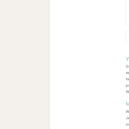
V
G
e
h
p
W
M
W
J
o