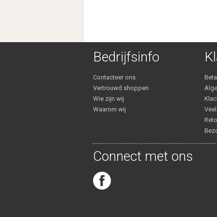
Bedrijfsinfo
Kl
Contacteer ons
Bet
Vertrouwd shoppen
Alg
Wie zijn wij
Klac
Waarom wij
Veel
Reto
Bezo
Connect met ons