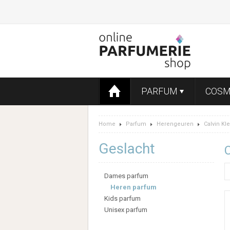
PARFUM
COSM
Home
Parfum
Herengeuren
Calvin Kle
Geslacht
C
Dames parfum
Heren parfum
Kids parfum
Unisex parfum