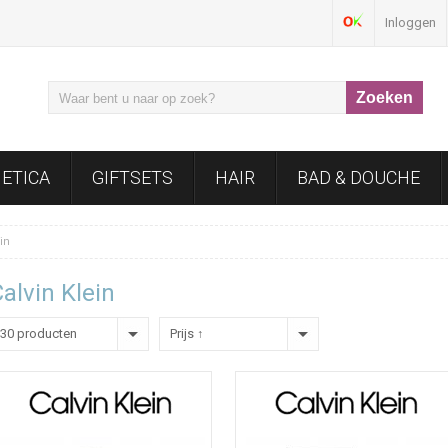
Inloggen
ETICA
GIFTSETS
HAIR
BAD & DOUCHE
in
alvin Klein
30 producten
Prijs ↑