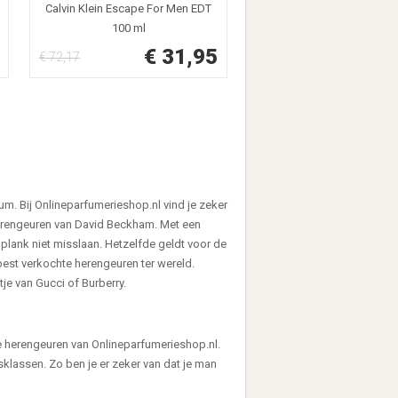
Calvin Klein Escape For Men EDT
100 ml
€ 31,95
€ 72,17
m. Bij Onlineparfumerieshop.nl vind je zeker
herengeuren van David Beckham. Met een
plank niet misslaan. Hetzelfde geldt voor de
best verkochte herengeuren ter wereld.
je van Gucci of Burberry.
 de herengeuren van Onlineparfumerieshop.nl.
sklassen. Zo ben je er zeker van dat je man