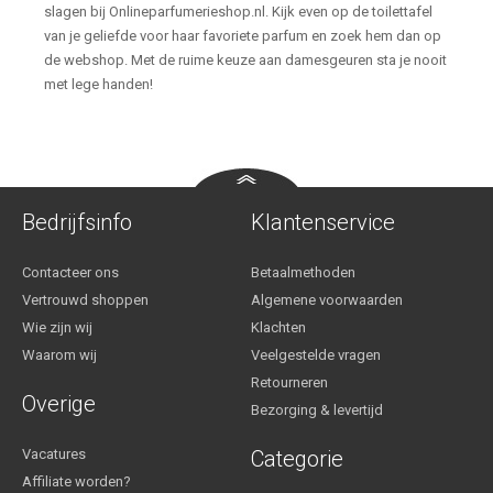
slagen bij Onlineparfumerieshop.nl. Kijk even op de toilettafel
van je geliefde voor haar favoriete parfum en zoek hem dan op
de webshop. Met de ruime keuze aan damesgeuren sta je nooit
met lege handen!
Bedrijfsinfo
Klantenservice
Contacteer ons
Betaalmethoden
Vertrouwd shoppen
Algemene voorwaarden
Wie zijn wij
Klachten
Waarom wij
Veelgestelde vragen
Retourneren
Overige
Bezorging & levertijd
Vacatures
Categorie
Affiliate worden?